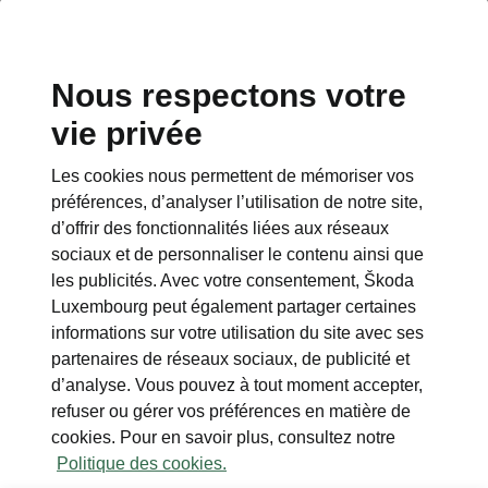
Nous respectons votre
Espace contact
vie privée
+352 40 33 33 5005
Les cookies nous permettent de mémoriser vos
Email
préférences, d’analyser l’utilisation de notre site,
cr@losch.lu
d’offrir des fonctionnalités liées aux réseaux
sociaux et de personnaliser le contenu ainsi que
Formulaire de contact
les publicités. Avec votre consentement, Škoda
Luxembourg peut également partager certaines
informations sur votre utilisation du site avec ses
partenaires de réseaux sociaux, de publicité et
d’analyse. Vous pouvez à tout moment accepter,
refuser ou gérer vos préférences en matière de
A voir également
cookies. Pour en savoir plus, consultez notre
Politique des cookies.
Configurateur