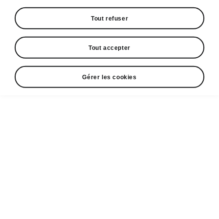
Partenaires ŠKODA
Tout refuser
Occasions
Newsletter
Tout accepter
Gérer les cookies
Voir tous
Achat
Professionnels
Škoda & vous
les modèles
Financement
Offres
Andy Schleck
professionnelles
Peaq
Škoda
Škoda Vision O
Discovery Deals
Škoda Business
Epiq
Durabilité
Elroq
Škoda connect
Enyaq
Électrique &
Services &
MyŠkoda App
hybride
après-vente
Enyaq Coupé