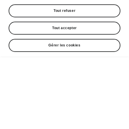
Tout refuser
Škoda GreenFactory
Énergie
Tout accepter
Une consommation accrue d’énergie affecte
non seulement l’environnement de manière
Gérer les cookies
négative, mais exerce également une lourde
contrainte sur les ressources financières.
Même les mesures les plus modestes peuvent
aider à réaliser des économies significatives
lorsque l’énergie est utilisée de manière
responsable.