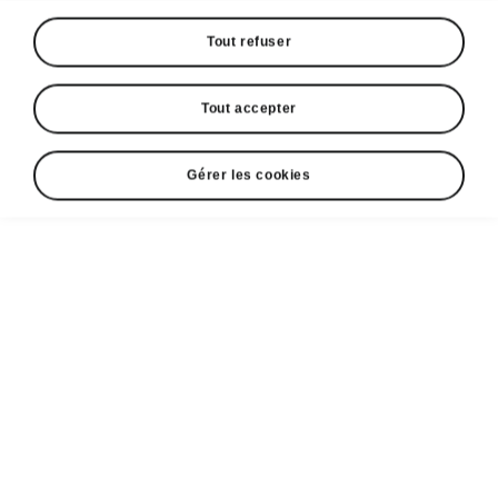
Tout refuser
Tout accepter
Gérer les cookies
Benefits of eMobility
eMobility in full swing
The infrastructure for the operation of electrified
vehicles is growing day by day. Thanks to
Powerpass
, a public charging solution for
electric Škoda customers, you can charge