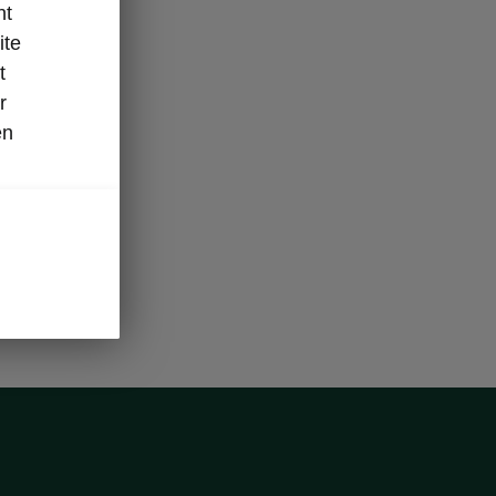
nt
ite
t
r
en