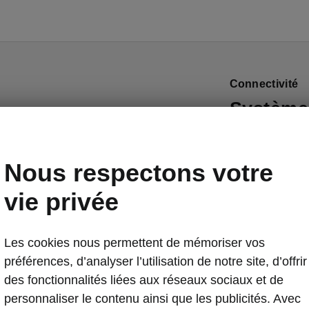
Connectivité
Systèmes
de point
L’Octavia Com
Nous respectons votre
de navigation
vie privée
propose égale
navigation. D’
audio CANTON e
Les cookies nous permettent de mémoriser vos
ultérieurement
préférences, d’analyser l’utilisation de notre site, d’offrir
option.
des fonctionnalités liées aux réseaux sociaux et de
personnaliser le contenu ainsi que les publicités. Avec