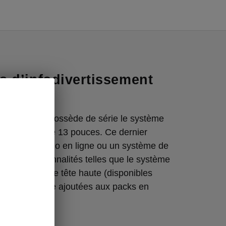
 d’infodivertissement
e
bi Sportline possède de série le système
 avec écran de 13 pouces. Ce dernier
ment une radio en ligne ou un système de
autres fonctionnalités telles que le système
t l’affichage tête haute (disponibles
) peuvent être ajoutées aux packs en