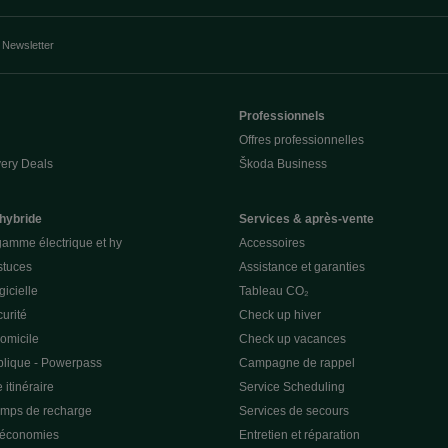
Newsletter
Professionnels
Offres professionnelles
ery Deals
Škoda Business
 hybride
Services & après-vente
gamme électrique et hy
Accessoires
stuces
Assistance et garanties
gicielle
Tableau CO₂
curité
Check up hiver
omicile
Check up vacances
lique - Powerpass
Campagne de rappel
 itinéraire
Service Scheduling
emps de recharge
Services de secours
 économies
Entretien et réparation