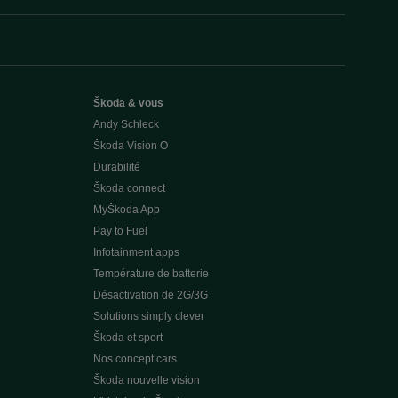
Škoda & vous
Andy Schleck
Škoda Vision O
Durabilité
Škoda connect
MyŠkoda App
Pay to Fuel
Infotainment apps
Température de batterie
Désactivation de 2G/3G
Solutions simply clever
Škoda et sport
Nos concept cars
Škoda nouvelle vision