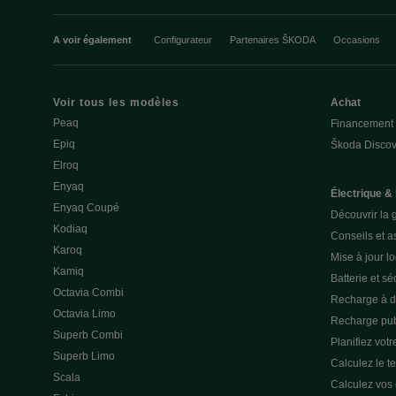
A voir également
Configurateur
Partenaires ŠKODA
Occasions
Voir tous les modèles
Achat
Peaq
Financement
Epiq
Škoda Discov
Elroq
Enyaq
Électrique &
Enyaq Coupé
Découvrir la 
Kodiaq
Conseils et a
Karoq
Mise à jour lo
Kamiq
Batterie et sé
Octavia Combi
Recharge à d
Octavia Limo
Recharge pub
Superb Combi
Planifiez votre
Superb Limo
Calculez le t
Scala
Calculez vos