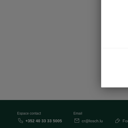
Espace contact
Email
+352 40 33 33 5005
cr@losch.lu
Fo