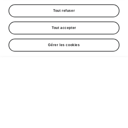
Tout refuser
Tout accepter
Gérer les cookies
Škoda Octavia Combi RS Travel Assist
Système d’assistance à la
conduite
Le système d’assistance à la conduite «Travel
Assist»
comprend divers systèmes
et
fonctions qui vous seront présentés
individuellement dans les pages suivantes.
Leur interaction peut
considérablement
faciliter la conduite et améliorer le confort
.