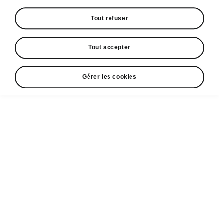
Espace contact
+352 40 33 33 5005
Tout refuser
Email
Tout accepter
cr@losch.lu
Formulaire de contact
Gérer les cookies
A voir également
Configurateur
Partenaires ŠKODA
Occasions