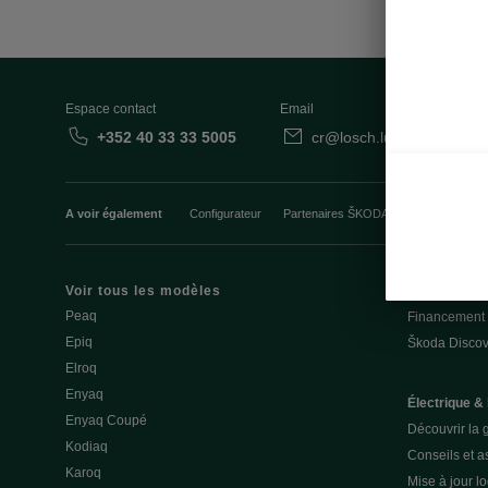
Espace contact
Email
+352 40 33 33 5005
cr@losch.lu
Fo
A voir également
Configurateur
Partenaires ŠKODA
Occasions
Voir tous les modèles
Achat
Peaq
Financement
Epiq
Škoda Discov
Elroq
Enyaq
Électrique &
Enyaq Coupé
Découvrir la 
Kodiaq
Conseils et a
Karoq
Mise à jour lo