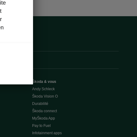
ite
t
r
en
Škoda & vous
Andy Schleck
Škoda Vision O
Durabilité
Škoda connect
MyŠkoda App
Pay to Fuel
Infotainment apps