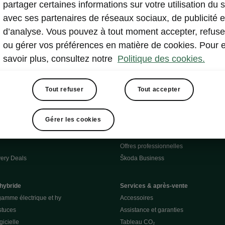
partager certaines informations sur votre utilisation du s
avec ses partenaires de réseaux sociaux, de publicité e
d’analyse. Vous pouvez à tout moment accepter, refuse
ou gérer vos préférences en matière de cookies. Pour 
savoir plus, consultez notre
Politique des cookies.
rmulaire de contact
Tout refuser
Tout accepter
Newsletter
Gérer les cookies
Professionnels
Offres professionnelles
ery Deals
Škoda Business
 hybride
Services & après-vente
gamme électrique et hy
Accessoires
stuces
Assistance et garanties
gicielle
Tableau CO₂