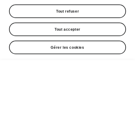
Tout refuser
Tout accepter
Gérer les cookies
L'Enyaq Sportline
Un style sportif qui affole les
cœurs
Les accents noirs de la carrosserie rendent
l'Enyaq Sportline impossible à ignorer dans la