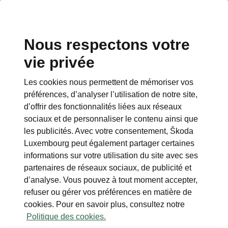
Nous respectons votre
vie privée
Les cookies nous permettent de mémoriser vos
Caractéristiques techniques l’Enyaq RS
préférences, d’analyser l’utilisation de notre site,
Tous les détails en un coup
d’offrir des fonctionnalités liées aux réseaux
d’œil
sociaux et de personnaliser le contenu ainsi que
les publicités. Avec votre consentement, Škoda
Dimensions du véhicule
Luxembourg peut également partager certaines
informations sur votre utilisation du site avec ses
partenaires de réseaux sociaux, de publicité et
Dimensions intérieures et extérieures,
d’analyse. Vous pouvez à tout moment accepter,
volume du coffre.
refuser ou gérer vos préférences en matière de
cookies. Pour en savoir plus, consultez notre
Politique des cookies.