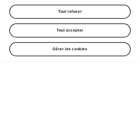
Espace contact
Tout refuser
+352 40 33 33 5005
Tout accepter
Email
cr@losch.lu
Gérer les cookies
Formulaire de contact
A voir également
Configurateur
Partenaires ŠKODA
Occasions