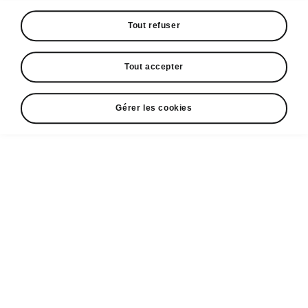
Espace contact
+352 40 33 33 5005
Tout refuser
Email
Tout accepter
cr@losch.lu
Formulaire de contact
Gérer les cookies
A voir également
Configurateur
Partenaires ŠKODA
Occasions