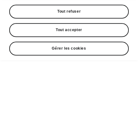
Espace contact
+352 40 33 33 5005
Tout refuser
Email
Tout accepter
cr@losch.lu
Formulaire de contact
Gérer les cookies
A voir également
Configurateur
Partenaires ŠKODA
Occasions