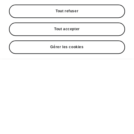
Espace contact
+352 40 33 33 5005
Tout refuser
Email
Tout accepter
cr@losch.lu
Formulaire de contact
Gérer les cookies
A voir également
Configurateur
Partenaires ŠKODA
Occasions