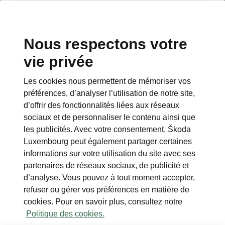
Nous respectons votre
vie privée
Les cookies nous permettent de mémoriser vos
Éclairage et visibilité Plus
préférences, d’analyser l’utilisation de notre site,
d’offrir des fonctionnalités liées aux réseaux
• Feux Matrix LED avec système de lavage
sociaux et de personnaliser le contenu ainsi que
des phares
les publicités. Avec votre consentement, Škoda
• Feux arrière LED avec clignotants animés
Luxembourg peut également partager certaines
• Caméra de recul
informations sur votre utilisation du site avec ses
partenaires de réseaux sociaux, de publicité et
d’analyse. Vous pouvez à tout moment accepter,
refuser ou gérer vos préférences en matière de
cookies. Pour en savoir plus, consultez notre
Politique des cookies.