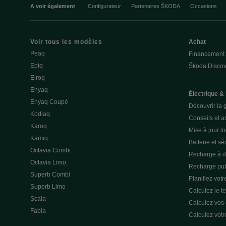
A voir également
Configurateur
Partenaires ŠKODA
Occasions
Voir tous les modèles
Achat
Peaq
Financement
Epiq
Škoda Discov
Elroq
Enyaq
Électrique &
Enyaq Coupé
Découvrir la 
Kodiaq
Conseils et a
Karoq
Mise à jour lo
Kamiq
Batterie et sé
Octavia Combi
Recharge à d
Octavia Limo
Recharge pub
Superb Combi
Planifiez votre
Superb Limo
Calculez le t
Scala
Calculez vos
Fabia
Calculez votr