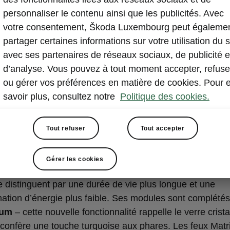
personnaliser le contenu ainsi que les publicités. Avec
votre consentement, Škoda Luxembourg peut égaleme
partager certaines informations sur votre utilisation du s
avec ses partenaires de réseaux sociaux, de publicité e
d’analyse. Vous pouvez à tout moment accepter, refuse
ou gérer vos préférences en matière de cookies. Pour 
savoir plus, consultez notre
Politique des cookies.
tavia RS – Feux LED
Tout refuser
Tout accepter
Matrix LED
de la Škoda Octavia RS utilisent des LED pour toutes le
Gérer les cookies
. L’un des nombreux avantages de la technologie LED es
 distinguent par une durée de vie plus longue et une
tion d’énergie plus faible. Ses modules sont complétés
lium
– cette nouvelle fonctionnalité rappelle le verre cristal
 confère une touche turquoise aux phares. Les feux Mat