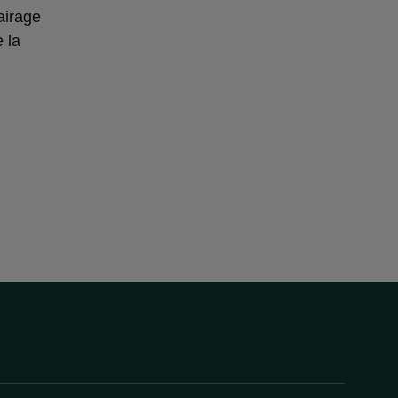
airage
 la