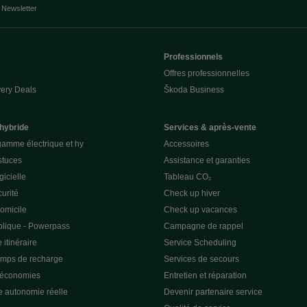
Newsletter
Professionnels
Offres professionnelles
ery Deals
Škoda Business
 hybride
Services & après-vente
gamme électrique et hy
Accessoires
stuces
Assistance et garanties
gicielle
Tableau CO₂
curité
Check up hiver
omicile
Check up vacances
lique - Powerpass
Campagne de rappel
 itinéraire
Service Scheduling
emps de recharge
Services de secours
 économies
Entretien et réparation
e autonomie réelle
Devenir partenaire service