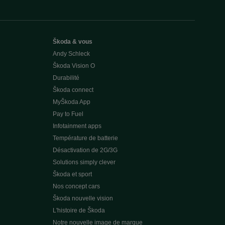
Škoda & vous
Andy Schleck
Škoda Vision O
Durabilité
Škoda connect
MyŠkoda App
Pay to Fuel
Infotainment apps
Température de batterie
Désactivation de 2G/3G
Solutions simply clever
Škoda et sport
Nos concept cars
Škoda nouvelle vision
L'histoire de Škoda
Notre nouvelle image de marque