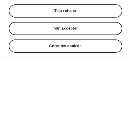
Tout refuser
Tout accepter
Gérer les cookies
Škoda Kamiq – Travel Assist
Travel Assist
«Travel Assist» comprend plusieurs systèmes
et fonctions. La combinaison de ces systèmes
et fonctions
facilite considérablement votre
conduite et améliore le confort.
Une fois
activé, «Travel Assist» peut automatiquement
maintenir la trajectoire ou suivre d’autres
voitures sur la route.