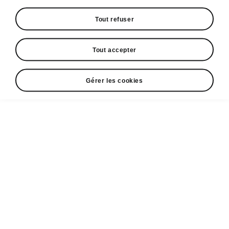
Tout refuser
Tout accepter
Espace contact
Gérer les cookies
+352 40 33 33 5005
Email
cr@losch.lu
Formulaire de contact
A voir également