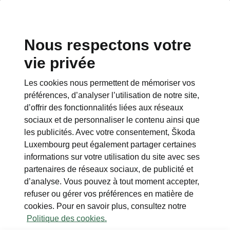
Nous respectons votre
vie privée
Les cookies nous permettent de mémoriser vos
Plus
préférences, d’analyser l’utilisation de notre site,
d’offrir des fonctionnalités liées aux réseaux
En plus du pack Clever
sociaux et de personnaliser le contenu ainsi que
les publicités. Avec votre consentement, Škoda
• Phares LED matriciels
Luxembourg peut également partager certaines
• Feux arrière LED avec clignotants animés
informations sur votre utilisation du site avec ses
• Hayon électrique
partenaires de réseaux sociaux, de publicité et
• Pédale virtuelle
d’analyse. Vous pouvez à tout moment accepter,
• Filet pour câble de recharge sous la plage
refuser ou gérer vos préférences en matière de
arrière
cookies. Pour en savoir plus, consultez notre
• Airbags latéraux avant et arrière, airbags
Politique des cookies.
rideaux