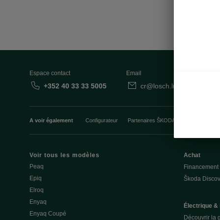
Espace contact
Email
+352 40 33 33 5005
cr@losch.lu
Fo
A voir également
Configurateur
Partenaires ŠKODA
Occasions
Voir tous les modèles
Achat
Peaq
Financement
Epiq
Škoda Discov
Elroq
Enyaq
Électrique &
Enyaq Coupé
Découvrir la 