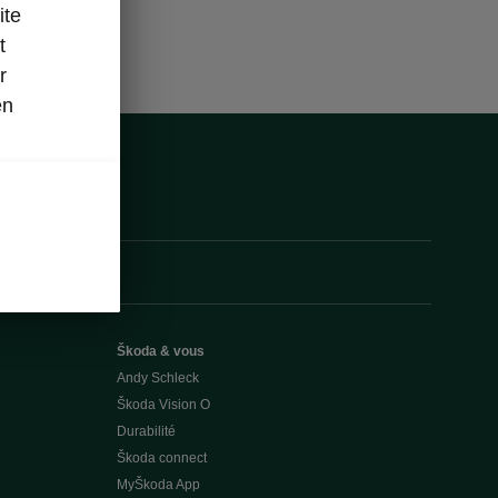
ite
t
r
en
Škoda & vous
Andy Schleck
Škoda Vision O
Durabilité
Škoda connect
MyŠkoda App