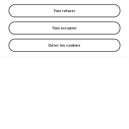
Partenaires ŠKODA
Tout refuser
Occasions
Newsletter
Tout accepter
Gérer les cookies
Voir tous
Achat
Professionnels
Škoda & vous
les modèles
Financement
Offres
Andy Schleck
professionnelles
Peaq
Škoda
Škoda Vision O
Discovery Deals
Škoda Business
Epiq
Durabilité
Elroq
Škoda connect
Enyaq
Électrique &
Services &
MyŠkoda App
hybride
après-vente
Enyaq Coupé