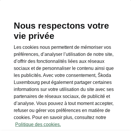
Nous respectons votre
Espace contact
vie privée
+352 40 33 33 5005
Les cookies nous permettent de mémoriser vos
Email
préférences, d’analyser l’utilisation de notre site,
cr@losch.lu
d’offrir des fonctionnalités liées aux réseaux
sociaux et de personnaliser le contenu ainsi que
Formulaire de contact
les publicités. Avec votre consentement, Škoda
Luxembourg peut également partager certaines
informations sur votre utilisation du site avec ses
partenaires de réseaux sociaux, de publicité et
d’analyse. Vous pouvez à tout moment accepter,
refuser ou gérer vos préférences en matière de
A voir également
cookies. Pour en savoir plus, consultez notre
Politique des cookies.
Configurateur