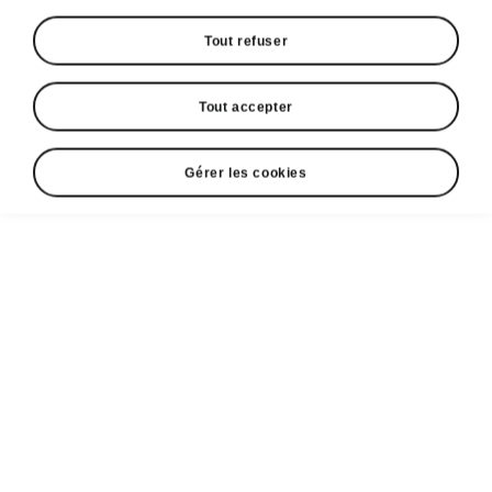
Tout refuser
Tout accepter
Gérer les cookies
Škoda Octavia – Stationnement aisé
«Manœuvre Assist»
L’assistant au stationnement
émet un
avertissement en cas de risque de collision
avec des obstacles pendant le stationnement.
Pour cela, il s’appuie sur les données de