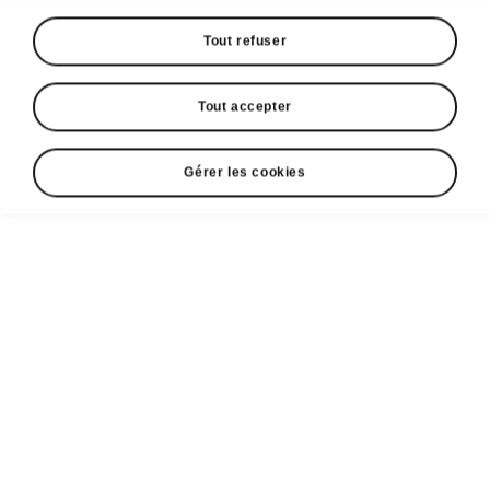
Tout refuser
Tout accepter
Gérer les cookies
Škoda Enyaq Coupé easy parking
Système intelligent d’aide au
stationnement
Intelligent Park Assist aide le conducteur à
stationner le son véhicule dans une file de