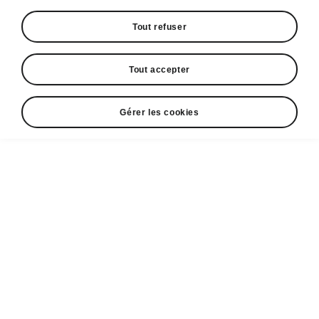
Tout refuser
Tout accepter
Gérer les cookies
Le confort du Škoda Enyaq Coupé
Le même confort que votre
salon
Les sièges conducteur et passager avant à
réglage électrique vous permettent de rester à