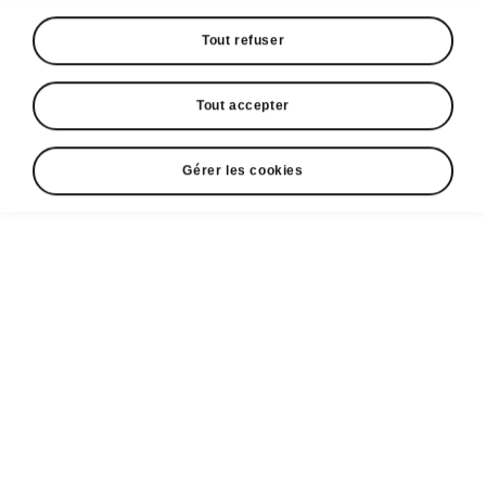
Tout refuser
Tout accepter
Gérer les cookies
Le design du Škoda Kodiaq
Élégant et éblouissant
La partie avant de la voiture est dominée par
des phares Matrix TOP LED de deuxième
génération avec un thème à quatre yeux, qui
peuvent en option être reliés visuellement par
une bande lumineuse horizontale sur la
calandre pour créer une signature lumineuse
unique. Un spoiler avant en plastique robuste à