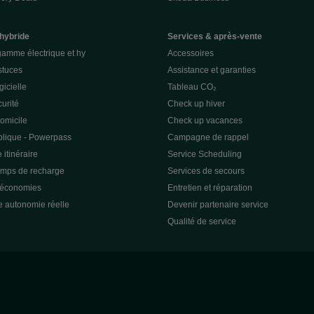
 hybride
Services & après-vente
gamme électrique et hy
Accessoires
stuces
Assistance et garanties
gicielle
Tableau CO₂
curité
Check up hiver
omicile
Check up vacances
lique - Powerpass
Campagne de rappel
 itinéraire
Service Scheduling
emps de recharge
Services de secours
 économies
Entretien et réparation
e autonomie réelle
Devenir partenaire service
Qualité de service