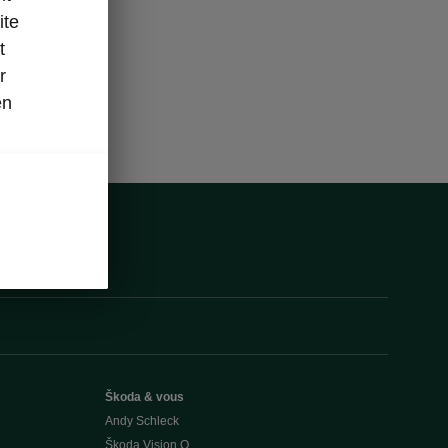
ite
t
r
en
Škoda & vous
Andy Schleck
Škoda Vision O