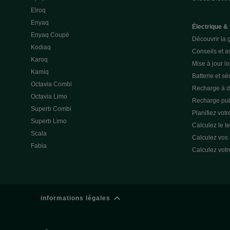
Elroq
Enyaq
Électrique &
Enyaq Coupé
Découvrir la 
Kodiaq
Conseils et a
Karoq
Mise à jour lo
Kamiq
Batterie et sé
Octavia Combi
Recharge à d
Octavia Limo
Recharge pub
Superb Combi
Planifiez votre
Superb Limo
Calculez le t
Scala
Calculez vos
Fabia
Calculez votr
informations légales