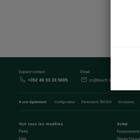
• Roue d
• Systè
Espace contact
Email
+352 40 33 33 5005
cr@losch.lu
Fo
A voir également
Configurateur
Partenaires ŠKODA
Occasions
Voir tous les modèles
Achat
Peaq
Financement
Epiq
Škoda Discov