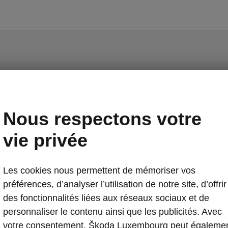
k Confort Plus (en
Nous respectons votre
ion)
vie privée
 Advanced
Les cookies nous permettent de mémoriser vos
e d’antivol
préférences, d’analyser l’utilisation de notre site, d’offrir
rrière électrique avec pédale virtuelle
des fonctionnalités liées aux réseaux sociaux et de
age du coffre dans l’habillage du hayon, 2 lampes
personnaliser le contenu ainsi que les publicités. Avec
 conducteur et passager avant réglables électriquement
votre consentement, Škoda Luxembourg peut égaleme