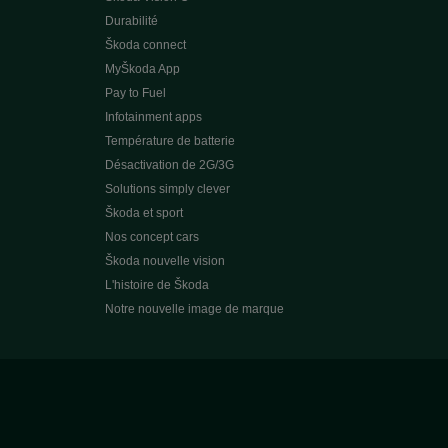
Durabilité
Škoda connect
MyŠkoda App
Pay to Fuel
Infotainment apps
Température de batterie
Désactivation de 2G/3G
Solutions simply clever
Škoda et sport
Nos concept cars
Škoda nouvelle vision
L'histoire de Škoda
Notre nouvelle image de marque