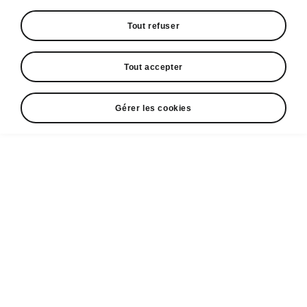
Tout refuser
Espace contact
+352 40 33 33 5005
Tout accepter
Email
cr@losch.lu
Gérer les cookies
Formulaire de contact
A voir également
Configurateur
Partenaires ŠKODA