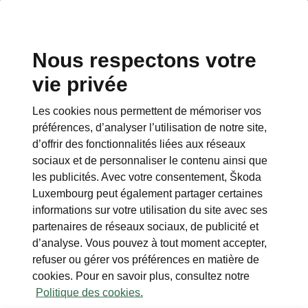
Nous respectons votre
vie privée
Les cookies nous permettent de mémoriser vos
Éléments indépendants
préférences, d’analyser l’utilisation de notre site,
d’offrir des fonctionnalités liées aux réseaux
• Pompe à chaleur
sociaux et de personnaliser le contenu ainsi que
• Dispositif d’attelage escamotable
les publicités. Avec votre consentement, Škoda
• Alarme
Luxembourg peut également partager certaines
• Vitres latérales teintées SunSet avec
informations sur votre utilisation du site avec ses
isolation acoustique
partenaires de réseaux sociaux, de publicité et
• Séparateur de filet
d’analyse. Vous pouvez à tout moment accepter,
• Câble de recharge universel
refuser ou gérer vos préférences en matière de
• Pack UDC Optic
cookies. Pour en savoir plus, consultez notre
Politique des cookies.