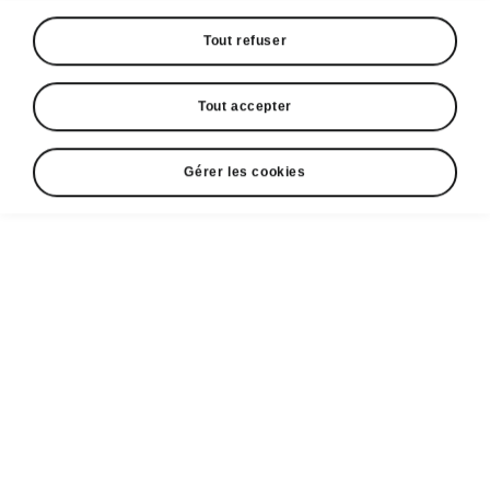
Tout refuser
Les systèmes de sécurité du Škoda Elroq
Front Assist avec Collision
Tout accepter
Avoidance Assist
Le Front Assist est un
système de sécurité
Gérer les cookies
d’avertissement de collision
. Si la collision
ne peut être évitée, il
freine le véhicule
afin
d’en atténuer les conséquences. Il réalise aussi
un freinage d’urgence
si un piéton ou cycliste
traverse
devant le véhicule. Le système
enregistre aussi les piétons et cyclistes
qui
circulent dans le même sens
que la voiture et
utilise, pour ces usagers de la route, le même
processus d’avertissement et de freinage que
celui appliqué aux véhicules qui la précèdent.
Dans une situation critique où le Front Assist