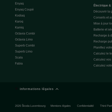
Enyaq
Électrique &
Enyaq Coupé
Découvrir la 
Kodiaq
Conseils et a
Karoq
Mise à jour lo
Kamiq
Batterie et sé
Octavia Combi
Recharge à d
Octavia Limo
Recharge pub
Superb Combi
Planifiez votre
Superb Limo
Calculez le t
Scala
Calculez vos
Fabia
Calculez votr
informations légales
2026 Škoda Luxembourg
Mentions légales
Confidentialité
Third Par