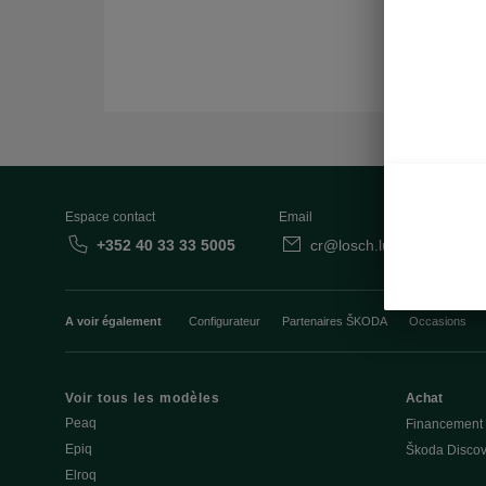
Espace contact
Email
+352 40 33 33 5005
cr@losch.lu
Fo
A voir également
Configurateur
Partenaires ŠKODA
Occasions
Voir tous les modèles
Achat
Peaq
Financement
Epiq
Škoda Discov
Elroq