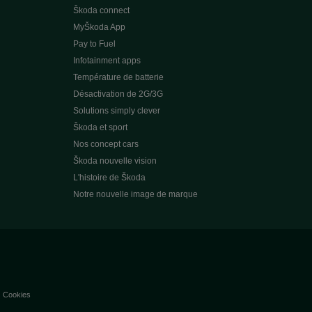
Škoda connect
MyŠkoda App
Pay to Fuel
Infotainment apps
Température de batterie
Désactivation de 2G/3G
Solutions simply clever
Škoda et sport
Nos concept cars
Škoda nouvelle vision
L'histoire de Škoda
Notre nouvelle image de marque
Cookies