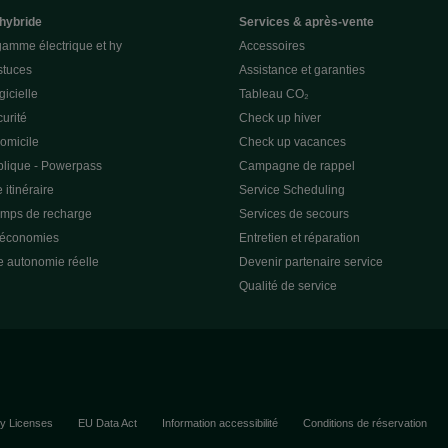
 hybride
Services & après-vente
gamme électrique et hy
Accessoires
stuces
Assistance et garanties
gicielle
Tableau CO₂
curité
Check up hiver
omicile
Check up vacances
lique - Powerpass
Campagne de rappel
 itinéraire
Service Scheduling
emps de recharge
Services de secours
 économies
Entretien et réparation
e autonomie réelle
Devenir partenaire service
Qualité de service
ty Licenses
EU Data Act
Information accessibilité
Conditions de réservation