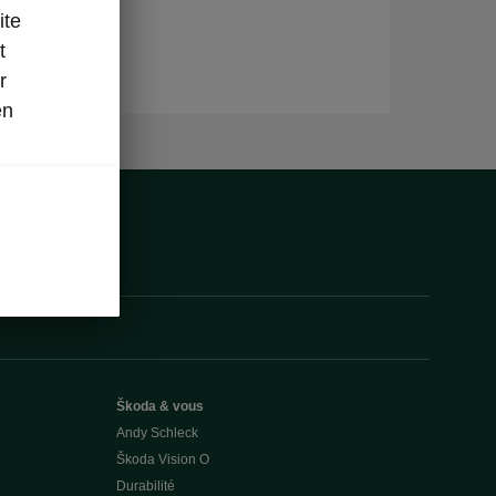
ite
t
r
en
Škoda & vous
Andy Schleck
Škoda Vision O
Durabilité