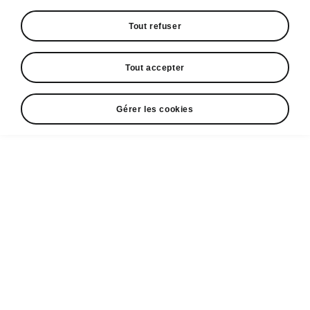
Tout refuser
Espace contact
+352 40 33 33 5005
Tout accepter
Email
cr@losch.lu
Gérer les cookies
Formulaire de contact
A voir également
Configurateur
Partenaires ŠKODA