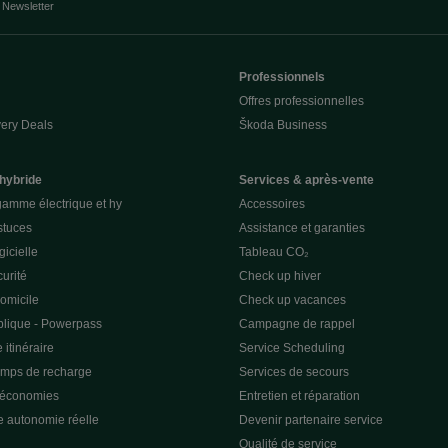
Newsletter
Professionnels
Offres professionnelles
ery Deals
Škoda Business
 hybride
Services & après-vente
gamme électrique et hy
Accessoires
stuces
Assistance et garanties
gicielle
Tableau CO₂
curité
Check up hiver
omicile
Check up vacances
lique - Powerpass
Campagne de rappel
 itinéraire
Service Scheduling
emps de recharge
Services de secours
 économies
Entretien et réparation
e autonomie réelle
Devenir partenaire service
Qualité de service