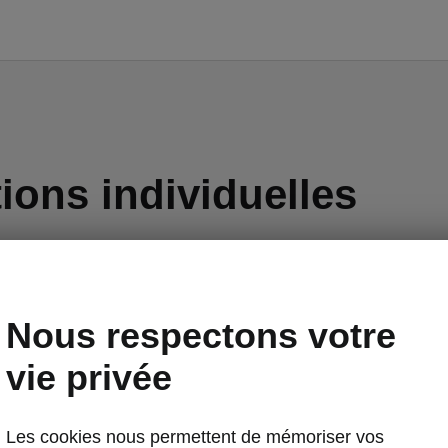
ions individuelles
à chaleur
anoramique
tif d’attelage
Nous respectons votre
conducteur avec fonction mémoire
vie privée
de recharge Mode 2 - Type 2 (10A) pour prise domestiqu
Les cookies nous permettent de mémoriser vos