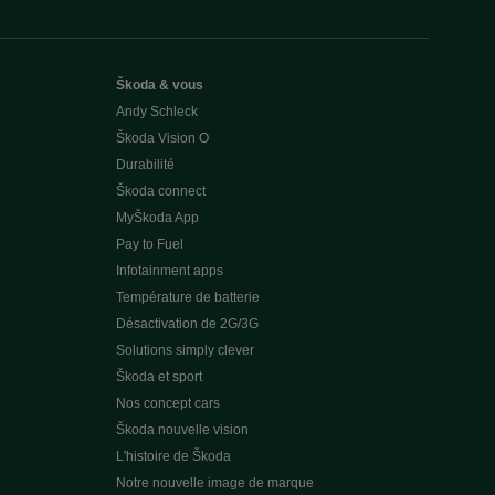
Škoda & vous
Andy Schleck
Škoda Vision O
Durabilité
Škoda connect
MyŠkoda App
Pay to Fuel
Infotainment apps
Température de batterie
Désactivation de 2G/3G
Solutions simply clever
Škoda et sport
Nos concept cars
Škoda nouvelle vision
L'histoire de Škoda
Notre nouvelle image de marque