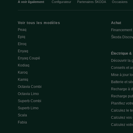
A voir également
Configurateur
Partenaires ŠKODA
Occasions
Voir tous les modèles
Achat
Peaq
Financement
Epiq
Škoda Discov
Elroq
Enyaq
Électrique &
Enyaq Coupé
Découvrir la 
Kodiaq
Conseils et a
Karoq
Mise à jour lo
Kamiq
Batterie et sé
Octavia Combi
Recharge à d
Octavia Limo
Recharge pub
Superb Combi
Planifiez votre
Superb Limo
Calculez le t
Scala
Calculez vos
Fabia
Calculez votr