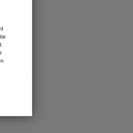
nt
ite
t
r
en