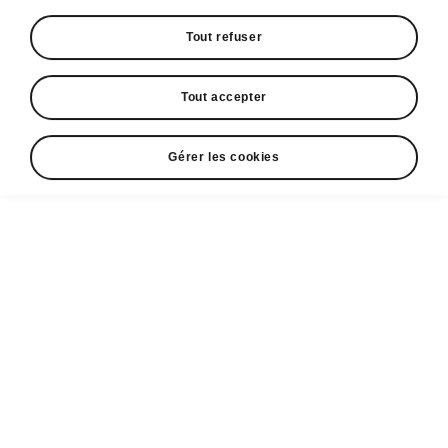
Tout refuser
Škoda Epiq stationnement facile
Intelligent Park Assist
Tout accepter
L’Intelligent Park Assist aide à garer le véhicule
en créneau ou en bataille et à quitter ces
Gérer les cookies
emplacements. Le système contrôle la
direction, le freinage et le sens de déplacement
(avant ou arrière). Il détecte également les
obstacles et les piétons afin d’éviter les
collisions.