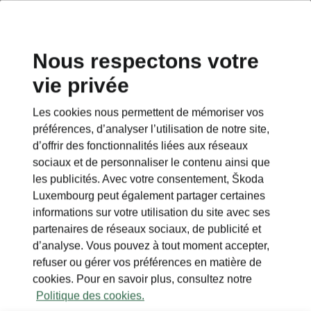
Nous respectons votre
vie privée
RETOUR AUX MODÈLES
Les cookies nous permettent de mémoriser vos
préférences, d’analyser l’utilisation de notre site,
Peaq - Manuels
d’offrir des fonctionnalités liées aux réseaux
sociaux et de personnaliser le contenu ainsi que
les publicités. Avec votre consentement, Škoda
Paramètres de recherche
Luxembourg peut également partager certaines
informations sur votre utilisation du site avec ses
To display the correct version of owner's
partenaires de réseaux sociaux, de publicité et
manual for your vehicle, we recommend
d’analyse. Vous pouvez à tout moment accepter,
to use search function via the VIN code.
refuser ou gérer vos préférences en matière de
cookies. Pour en savoir plus, consultez notre
Période de production
Politique des cookies.
2026/8